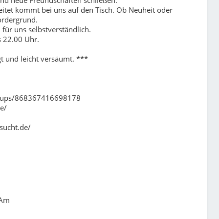
eitet kommt bei uns auf den Tisch. Ob Neuheit oder
ordergrund.
 für uns selbstverständlich.
s 22.00 Uhr.
gt und leicht versäumt. ***
roups/868367416698178
e/
sucht.de/
 Am