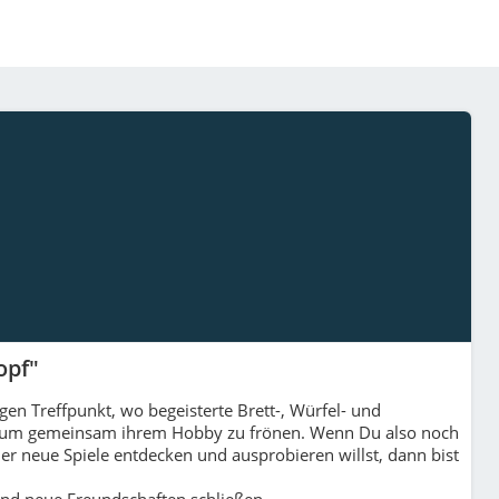
opf"
en Treffpunkt, wo begeisterte Brett-, Würfel- und
m gemeinsam ihrem Hobby zu frönen. Wenn Du also noch
oder neue Spiele entdecken und ausprobieren willst, dann bist
und neue Freundschaften schließen.