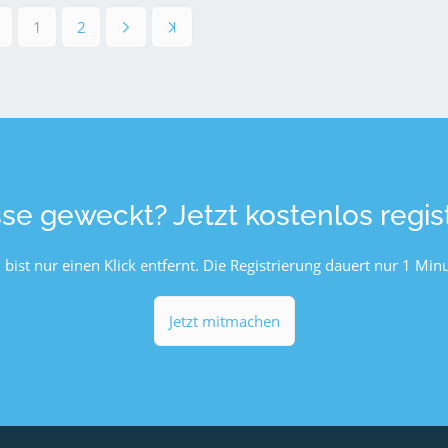
1
2
sse geweckt? Jetzt kostenlos regist
 bist nur einen Klick entfernt. Die Registrierung dauert nur 1 Minu
Jetzt mitmachen